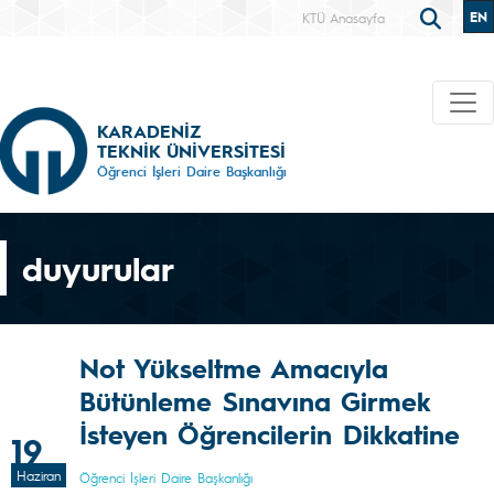
EN
KTÜ Anasayfa
KARADENİZ
TEKNİK ÜNİVERSİTESİ
Öğrenci İşleri Daire Başkanlığı
duyurular
Not Yükseltme Amacıyla
Bütünleme Sınavına Girmek
İsteyen Öğrencilerin Dikkatine
19
Haziran
Öğrenci İşleri Daire Başkanlığı