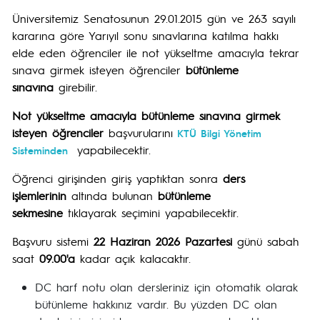
Üniversitemiz Senatosunun 29.01.2015 gün ve 263 sayılı
kararına göre Yarıyıl sonu sınavlarına katılma hakkı
elde eden öğrenciler ile not yükseltme amacıyla tekrar
sınava girmek isteyen öğrenciler
bütünleme
sınavına
girebilir.
Not yükseltme amacıyla bütünleme sınavına girmek
isteyen öğrenciler
başvurularını
KTÜ Bilgi Yönetim
yapabilecektir.
Sisteminden
Öğrenci girişinden giriş yaptıktan sonra
ders
işlemlerinin
altında bulunan
bütünleme
sekmesine
tıklayarak seçimini yapabilecektir.
Başvuru sistemi
22 Haziran 2026 Pazartesi
günü sabah
saat
09.00'a
kadar açık kalacaktır.
DC harf notu olan dersleriniz için otomatik olarak
bütünleme hakkınız vardır. Bu yüzden DC olan