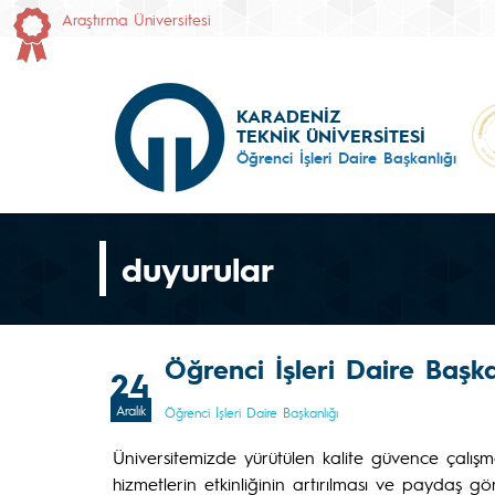
Araştırma Üniversitesi
KARADENİZ
TEKNİK ÜNİVERSİTESİ
Öğrenci İşleri Daire Başkanlığı
duyurular
Öğrenci İşleri Daire Başk
24
Aralık
Öğrenci İşleri Daire Başkanlığı
Üniversitemizde yürütülen kalite güvence çalışma
hizmetlerin etkinliğinin artırılması ve paydaş gö