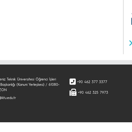
niz Teknik Üniversitesi Öğrenci İşleri
+90 462 377 3377
Başkanlığı (Kanuni Yerleşkesi) / 61080-
ZON
+90 462 325 7973
@ktu.edu.tr