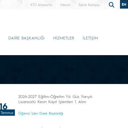
EN
KTÜ Anasayfa
Mezun
Sanal Kampüs
DAİRE BAŞKANLIĞI
HİZMETLER
İLETİŞİM
2026-2027 Eğitim-Öğretim Yılı Güz Yarıyılı
Lisansüstü Kesin Kayıt İşlemleri 1. Alım
16
Temmuz
Öğrenci İşleri Daire Başkanlığı