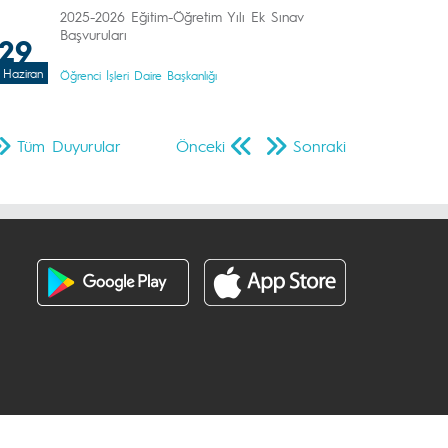
2025-2026 Eğitim-Öğretim Yılı Ek Sınav
Başvuruları
29
Haziran
Öğrenci İşleri Daire Başkanlığı
Tüm Duyurular
Önceki
Sonraki