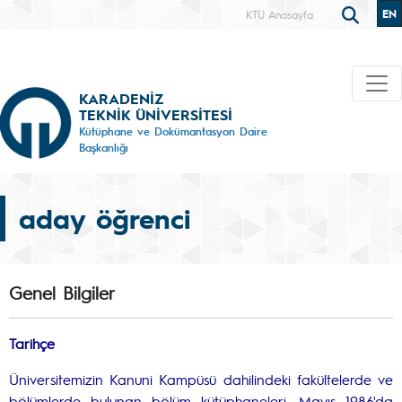
EN
KTÜ Anasayfa
KARADENİZ
TEKNİK ÜNİVERSİTESİ
Kütüphane ve Dokümantasyon Daire
Başkanlığı
aday öğrenci
Genel Bilgiler
Tarihçe
Üniversitemizin Kanuni Kampüsü dahilindeki fakültelerde ve
bölümlerde bulunan bölüm kütüphaneleri, Mayıs 1986'da