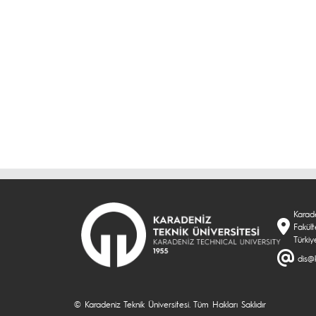
Karade
Fakül
Türkiy
dis@k
© Karadeniz Teknik Üniversitesi. Tüm Hakları Saklıdır