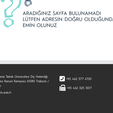
niz Teknik Üniversitesi Diş Hekimliği
+90 462 377 4700
tesi Kanuni Kampüsü 61080 Trabzon /
e
+90 462 325 3017
tu.edu.tr