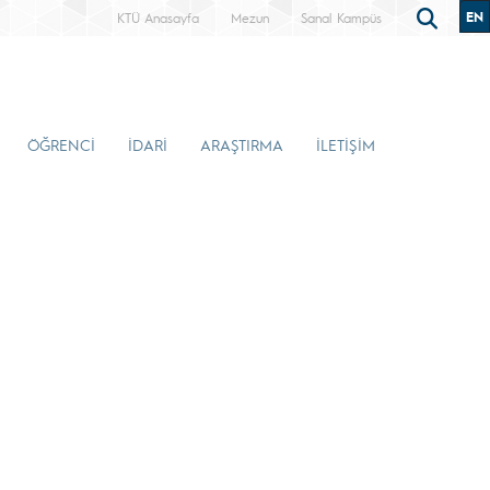
EN
KTÜ Anasayfa
Mezun
Sanal Kampüs
ÖĞRENCİ
İDARİ
ARAŞTIRMA
İLETİŞİM