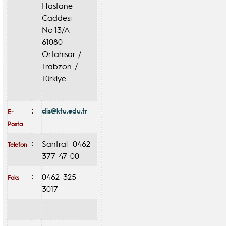
Hastane
Caddesi
No:13/A
61080
Ortahisar /
Trabzon /
Türkiye
dis@ktu.edu.tr
:
E-
Posta
Santral: 0462
:
Telefon
377 47 00
0462 325
:
Faks
3017