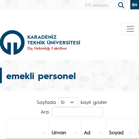
EN
KTÜ Anasayfa
KARADENİZ
TEKNİK ÜNİVERSİTESİ
Diş Hekimliği Fakültesi
emekli personel
Sayfada
kayıt göster
Ara:
Unvan
Ad
Soyad