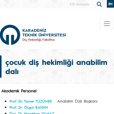
EN
KTÜ Anasayfa
KARADENİZ
TEKNİK ÜNİVERSİTESİ
Diş Hekimliği Fakültesi
çocuk diş hekimliği anabilim
dalı
Akademik Personel
Anabilim Dalı Başkanı
Prof. Dr. Tamer TÜZÜNER
Prof. Dr. Özgül BAYGIN
Doç. Dr. Nagehan YILMAZ