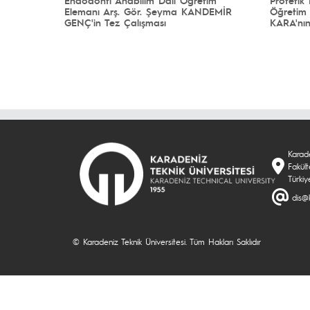
Elemanı Arş. Gör. Şeyma KANDEMİR
Öğretim 
GENÇ'in Tez Çalışması
KARA'nın
Karade
Fakül
Türkiy
dis@k
© Karadeniz Teknik Üniversitesi. Tüm Hakları Saklıdır