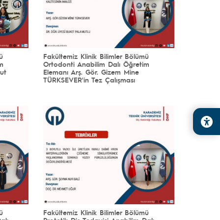
ü
Fakültemiz Klinik Bilimler Bölümü
im
Ortodonti Anabilim Dalı Öğretim
ut
Elemanı Arş. Gör. Gizem Mine
TÜRKSEVER'in Tez Çalışması
ü
Fakültemiz Klinik Bilimler Bölümü
alı
Protetik Diş Tedavisi Anabilim Dalı