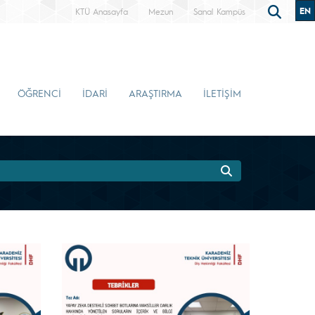
EN
KTÜ Anasayfa
Mezun
Sanal Kampüs
ÖĞRENCİ
İDARİ
ARAŞTIRMA
İLETİŞİM