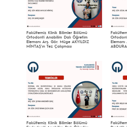
Fakültemiz Klinik Bilimler Bölümü
Fakültem
Ortodonti Anabilim Dalı Öğretim
Ortodont
Elemanı Arş. Gör. Müge AKYILDIZ
Elemanı 
MİNTAŞ'ın Tez Çalışması
ABDURAH
Fakültemiz Klinik Bilimler Bölümü
Fakültem
Endodonti Anabilim Dalı Öğretim
Protetik