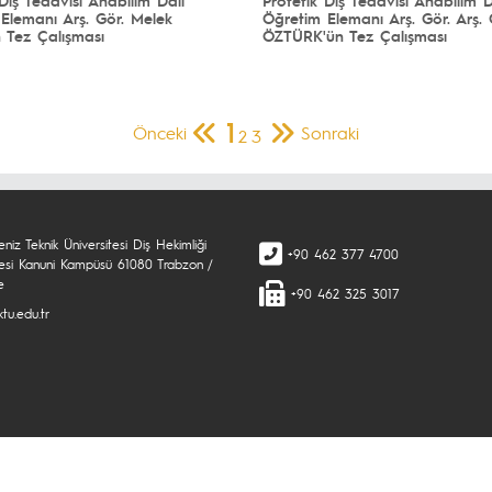
Elemanı Arş. Gör. Melek
Öğretim Elemanı Arş. Gör. Arş. 
 Tez Çalışması
ÖZTÜRK'ün Tez Çalışması
1
Önceki
Sonraki
2
3
niz Teknik Üniversitesi Diş Hekimliği
+90 462 377 4700
tesi Kanuni Kampüsü 61080 Trabzon /
e
+90 462 325 3017
tu.edu.tr