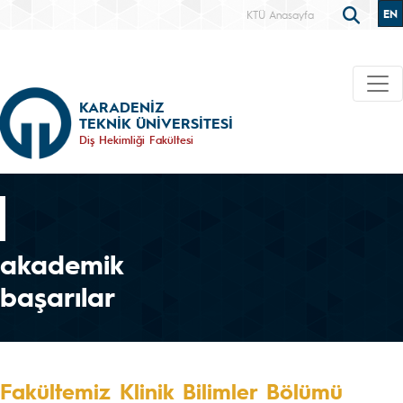
EN
KTÜ Anasayfa
KARADENİZ
TEKNİK ÜNİVERSİTESİ
Diş Hekimliği Fakültesi
akademik
başarılar
Fakültemiz Klinik Bilimler Bölümü