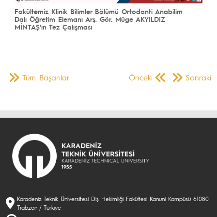
Fakültemiz Klinik Bilimler Bölümü Ortodonti Anabilim
Dalı Öğretim Elemanı Arş. Gör. Müge AKYILDIZ
MİNTAŞ'ın Tez Çalışması
Tüm Başarılar
Önceki
Sonraki
Karadeniz Teknik Üniversitesi Diş Hekimliği Fakültesi Kanuni Kampüsü 61080
Trabzon / Türkiye