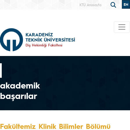
EN
KTÜ Anasayfa
KARADENİZ
TEKNİK ÜNİVERSİTESİ
Diş Hekimliği Fakültesi
akademik
başarılar
Fakültemiz Klinik Bilimler Bölümü