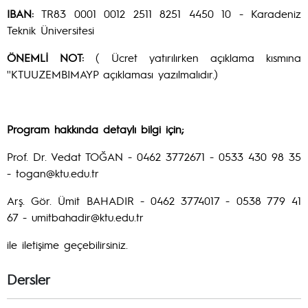
IBAN:
TR83 0001 0012 2511 8251 4450 10 - Karadeniz
Teknik Üniversitesi
ÖNEMLİ NOT:
( Ücret yatırılırken açıklama kısmına
''KTUUZEMBIMAYP açıklaması yazılmalıdır.)
Program hakkında detaylı bilgi için;
Prof. Dr. Vedat TOĞAN - 0462 3772671 - 0533 430 98 35
- togan@ktu.edu.tr
Arş. Gör. Ümit BAHADIR - 0462 3774017 - 0538 779 41
67 - umitbahadir@ktu.edu.tr
ile iletişime geçebilirsiniz.
Dersler