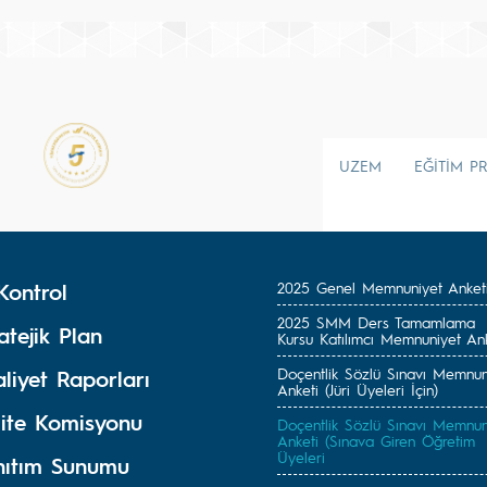
UZEM
EĞİTİM P
Kontrol
2025 Genel Memnuniyet Anket
2025 SMM Ders Tamamlama
atejik Plan
Kursu Katılımcı Memnuniyet Ank
Doçentlik Sözlü Sınavı Memnun
liyet Raporları
Anketi (Jüri Üyeleri İçin)
lite Komisyonu
Doçentlik Sözlü Sınavı Memnun
Anketi (Sınava Giren Öğretim
Üyeleri
nıtım Sunumu