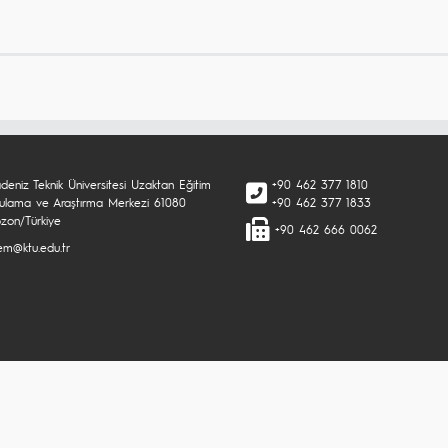
deniz Teknik Üniversitesi Uzaktan Eğitim
+90 462 377 1810
ulama ve Araştırma Merkezi 61080
+90 462 377 1833
bzon/Türkiye
+90 462 666 0062
em@ktu.edu.tr