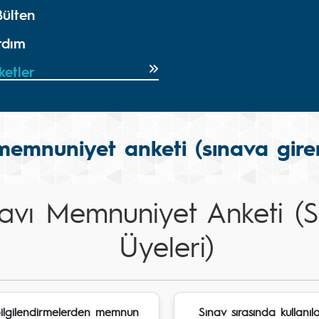
Bülten
rdım
ketler
 memnuniyet anketi (sınava gire
navı Memnuniyet Anketi (
Üyeleri)
bilgilendirmelerden memnun
Sınav sırasında kullanıl