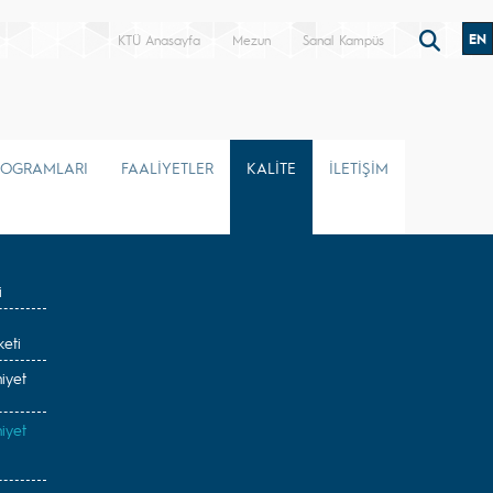
EN
KTÜ Anasayfa
Mezun
Sanal Kampüs
ROGRAMLARI
FAALİYETLER
KALİTE
İLETİŞİM
i
eti
iyet
iyet