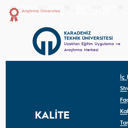
Araştırma Üniversitesi
KARADENİZ
TEKNİK ÜNİVERSİTESİ
Uzaktan Eğitim Uygulama ve
Araştırma Merkezi
İç 
Str
Faa
Ka
KALİTE
Ta