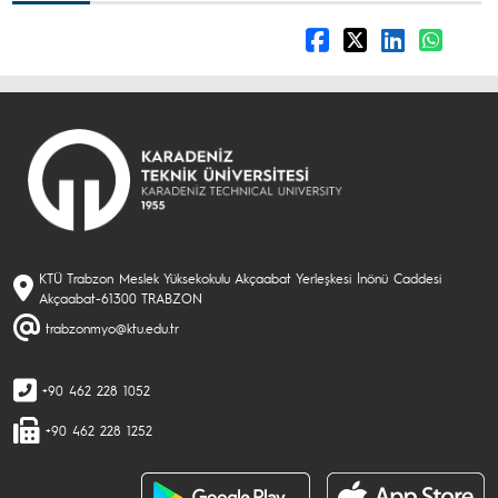
KTÜ Trabzon Meslek Yüksekokulu Akçaabat Yerleşkesi İnönü Caddesi
Akçaabat-61300 TRABZON
trabzonmyo@ktu.edu.tr
+90 462 228 1052
+90 462 228 1252