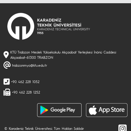
KTÜ Trabzon Meslek Yüksekokulu Akçaabat Yerleşkesi İnönü Caddesi
Akçaabat-61300 TRABZON
trabzonmyo@ktu.edu.tr
+90 462 228 1052
+90 462 228 1252
© Karadeniz Teknik Üniversitesi. Tüm Hakları Saklıdır