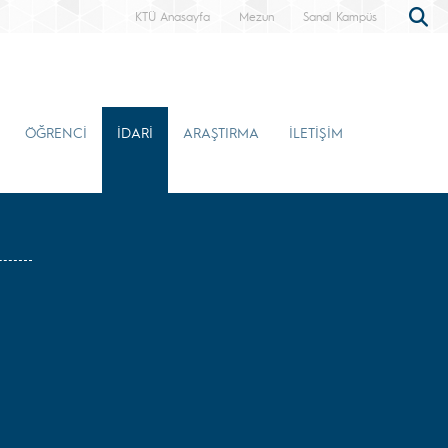
KTÜ Anasayfa
Mezun
Sanal Kampüs
ÖĞRENCİ
İDARİ
ARAŞTIRMA
İLETİŞİM