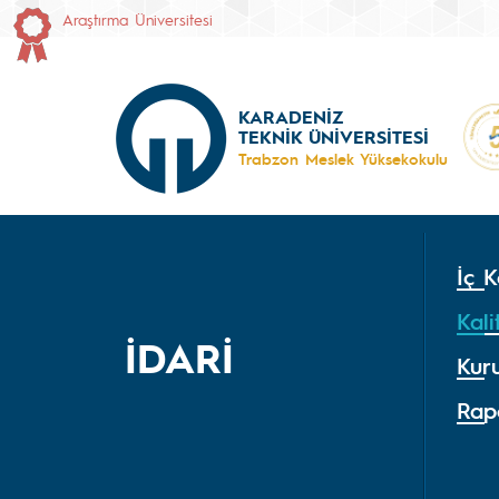
Araştırma Üniversitesi
KARADENİZ
TEKNİK ÜNİVERSİTESİ
Trabzon Meslek Yüksekokulu
İç K
Kali
İDARİ
Kur
Rap