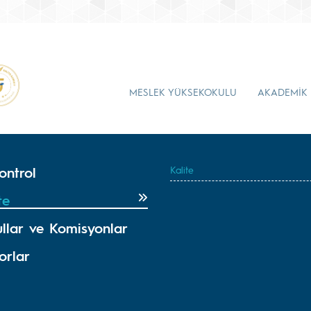
MESLEK YÜKSEKOKULU
AKADEMİK
ontrol
Kalite
te
ullar ve Komisyonlar
orlar