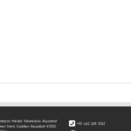
rabzon Meslek Yüksekokulu Akçaabat
+90 462 228 1052
şkesi İnönü Caddesi Akçaabat-61300