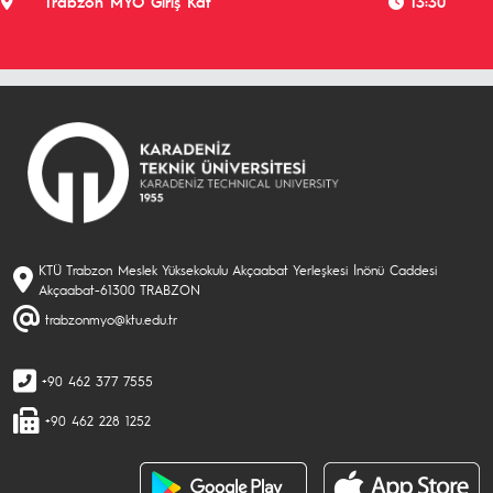
Trabzon MYO Giriş Kat
13:30
KTÜ Trabzon Meslek Yüksekokulu Akçaabat Yerleşkesi İnönü Caddesi
Akçaabat-61300 TRABZON
trabzonmyo@ktu.edu.tr
+90 462 377 7555
+90 462 228 1252