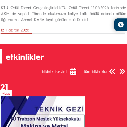
KTÜ Ödül Töreni Gerçekleştirildi.KTÜ Ödül Töreni 12.06.2026 tarihinde
AKM de yapıldı. Törende okulumuza kaliye katkı ödülü dalında bölüm
öğrencimiz Ahmet KARA layık görülerek ödül aldı.
12 Haziran 2026
etkinlikler
Önceki Sa
Sonra
Etkinlik Takvimi
Tüm Etkinlikler
21
Mayıs