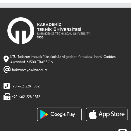
KTÜ Trabzon Meslek Yüksekokulu Akçaabat Yerleşkesi İnönü Caddesi
Akçaabat-61300 TRABZON
trabzonmyo@ktu.edu.tr
+90 462 228 1052
+90 462 228 1252