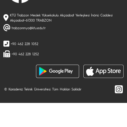
KTÜ Trabzon Meslek Yüksekokulu Akçaabat Yerleşkesi İnönü Caddesi
Akçaabat-61300 TRABZON
trabzonmyo@ktu.edu.tr
+90 462 228 1052
+90 462 228 1252
© Karadeniz Teknik Üniversitesi. Tüm Hakları Saklıdır