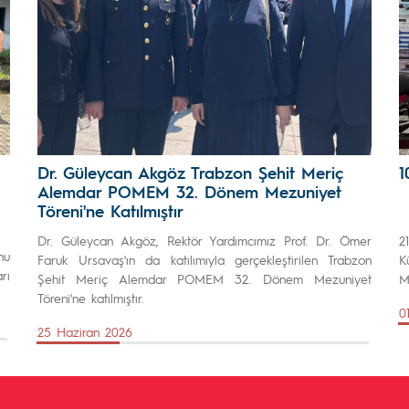
Dr. Güleycan Akgöz Trabzon Şehit Meriç
1
Alemdar POMEM 32. Dönem Mezuniyet
Töreni'ne Katılmıştır
Dr. Güleycan Akgöz, Rektör Yardımcımız Prof. Dr. Ömer
2
nu
Faruk Ursavaş'ın da katılımıyla gerçekleştirilen Trabzon
K
rı
Şehit Meriç Alemdar POMEM 32. Dönem Mezuniyet
M
Töreni'ne katılmıştır.
0
25 Haziran 2026