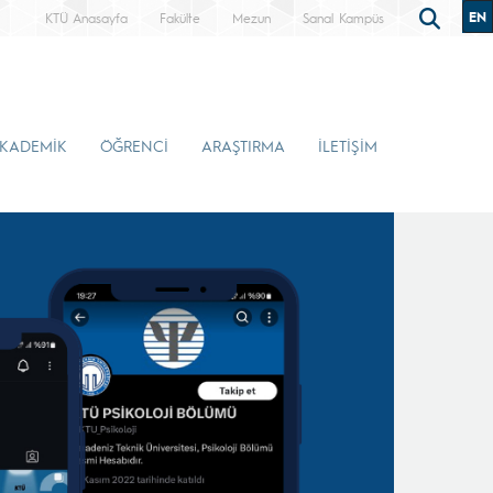
EN
KTÜ Anasayfa
Fakülte
Mezun
Sanal Kampüs
KADEMİK
ÖĞRENCİ
ARAŞTIRMA
İLETİŞİM