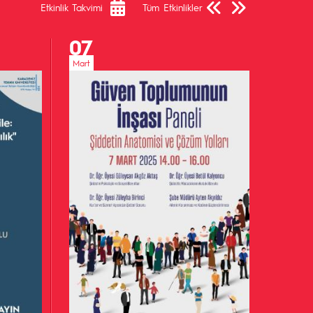
Etkinlik Takvimi
Tüm Etkinlikler
07
Mart