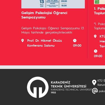
1. Psi
Gelişim Psikolojisi Öğrenci
Toplu
Sempozyumu
"1. Psi
Topluma"
Gelişim Psikolojisi Öğrenci Sempozyumu 13
Mayıs tarihinde gerçekleştirilecektir.
KTÜ
Prof. Dr. Hikmet Öksüz
Mer
Konferans Salonu
09:00
Tar
09:00
KTÜ E
Kanun
psiko