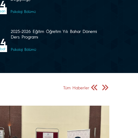
24
san
Psikoloji Bölümü
2025-2026 Eğitim Öğretim Yılı Bahar Dönemi
Ders Programı
04
bat
Psikoloji Bölümü
Önceki Sayfa
Sonraki Sayfa
Tüm Haberler