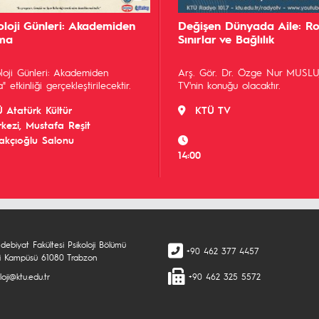
koloji Günleri: Akademiden
Değişen Dünyada Aile: Rol
ma
Sınırlar ve Bağlılık
koloji Günleri: Akademiden
Arş. Gör. Dr. Özge Nur MUSLU
 etkinliği gerçekleştirilecektir.
TV'nin konuğu olacaktır.
 Atatürk Kültür
KTÜ TV
kezi, Mustafa Reşit
akçıoğlu Salonu
14:00
debiyat Fakültesi Psikoloji Bölümü
+90 462 377 4457
i Kampüsü 61080 Trabzon
loji@ktu.edu.tr
+90 462 325 5572