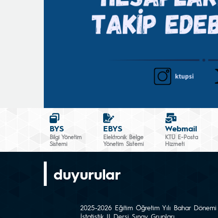
BYS
EBYS
Webmail
Bilgi Yönetim
Elektronik Belge
KTÜ E-Posta
Sistemi
Yönetim Sistemi
Hizmeti
duyurular
2025-2026 Eğitim Öğretim Yılı Bahar Dönemi
İstatistik II Dersi Sınav Grupları