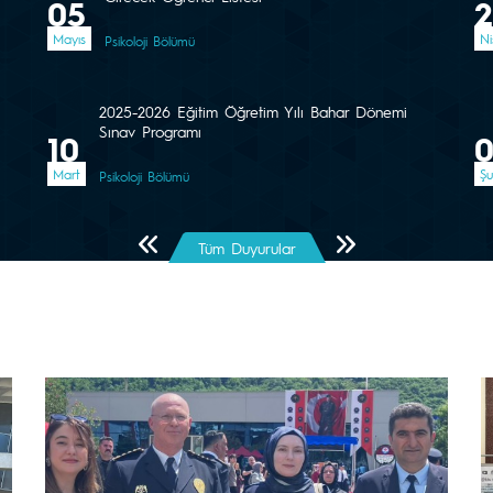
05
Mayıs
Ni
Psikoloji Bölümü
2025-2026 Eğitim Öğretim Yılı Bahar Dönemi
Sınav Programı
10
Mart
Şu
Psikoloji Bölümü
Önceki Sayfa
Sonraki Sayfa
Tüm Duyurular