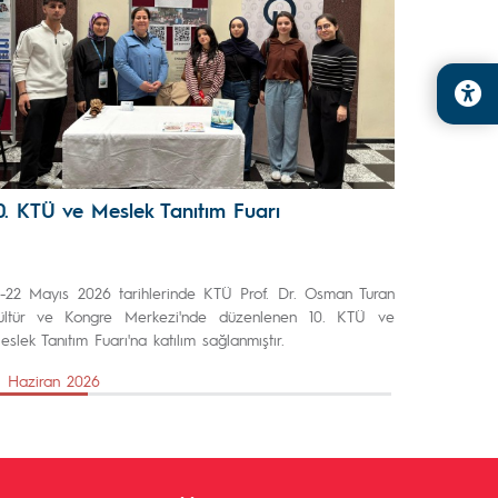
0. KTÜ ve Meslek Tanıtım Fuarı
1-22 Mayıs 2026 tarihlerinde KTÜ Prof. Dr. Osman Turan
ültür ve Kongre Merkezi'nde düzenlenen 10. KTÜ ve
eslek Tanıtım Fuarı'na katılım sağlanmıştır.
1 Haziran 2026
Önceki Sayfa
Sonraki Sayfa