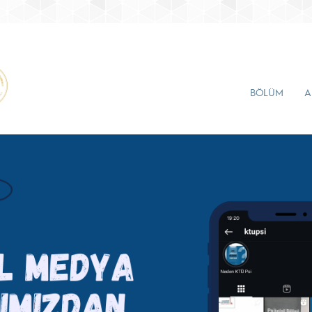
BÖLÜM
A