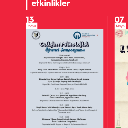
etkinlikler
13
07
Mayıs
Mayıs