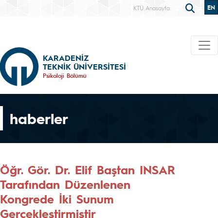
EN
KTÜ Anasayfa
KARADENİZ
TEKNİK ÜNİVERSİTESİ
Psikoloji Bölümü
haberler
Öğr. Gör. Dr. Elif Baştan INSAR
Tarafından Düzenlenen
Kongrede İki Sunum
Gerçekleştirmiştir