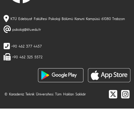
KTÜ Edebiyat Fakültesi Psikoloji Bölümü Kanuni Kampüsü 61080 Trabzon
psikoloji@ktu.edu.tr
+90 462 377 4457
+90 462 325 5572
© Karadeniz Teknik Üniversitesi. Tüm Hakları Saklıdır