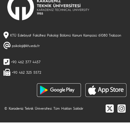
KTÜ Edebiyat Fakültesi Psikoloji Bölümü Kanuni Kampüsü 61080 Trabzon
psikoloji@ktu.edu.tr
+90 462 377 4457
+90 462 325 5572
© Karadeniz Teknik Üniversitesi. Tüm Hakları Saklıdır