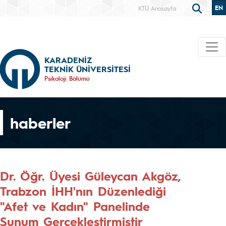
EN
KTÜ Anasayfa
KARADENİZ
TEKNİK ÜNİVERSİTESİ
Psikoloji Bölümü
haberler
Dr. Öğr. Üyesi Güleycan Akgöz,
Trabzon İHH'nın Düzenlediği
"Afet ve Kadın" Panelinde
Sunum Gerçekleştirmiştir