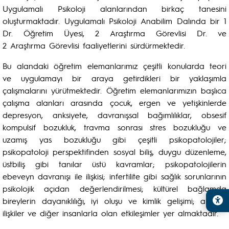
Uygulamalı Psikoloji alanlarından birkaç tanesini
oluşturmaktadır. Uygulamalı Psikoloji Anabilim Dalında bir 1
Dr. Öğretim Üyesi, 2 Araştırma Görevlisi Dr. ve
2 Araştırma Görevlisi faaliyetlerini sürdürmektedir.
Bu alandaki öğretim elemanlarımız çeşitli konularda teori
ve uygulamayı bir araya getirdikleri bir yaklaşımla
çalışmalarını yürütmektedir. Öğretim elemanlarımızın başlıca
çalışma alanları arasında çocuk, ergen ve yetişkinlerde
depresyon, anksiyete, davranışsal bağımlılıklar, obsesif
kompulsif bozukluk, travma sonrası stres bozukluğu ve
uzamış yas bozukluğu gibi çeşitli psikopatolojiler;
psikopatoloji perspektifinden sosyal biliş, duygu düzenleme,
üstbiliş gibi tanılar üstü kavramlar; psikopatolojilerin
ebeveyn davranışı ile ilişkisi; infertilite gibi sağlık sorunlarının
psikolojik açıdan değerlendirilmesi; kültürel bağlamda
bireylerin dayanıklılığı, iyi oluşu ve kimlik gelişimi; aile içi
ilişkiler ve diğer insanlarla olan etkileşimler yer almaktadır.