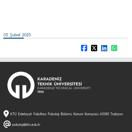
05 Şubat 2025
KTÜ Edebiyat Fakültesi Psikoloji Bölümü Kanuni Kampüsü 61080 Trabzon
psikoloji@ktu.edu.tr