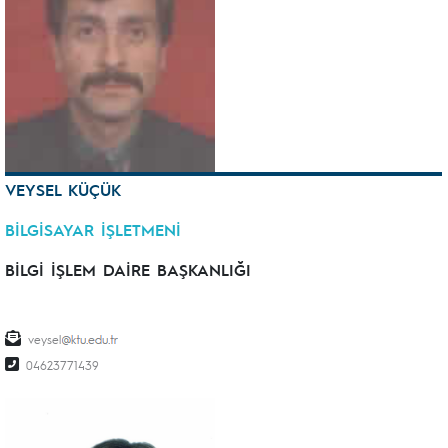
VEYSEL KÜÇÜK
BİLGİSAYAR İŞLETMENİ
BİLGİ İŞLEM DAİRE BAŞKANLIĞI
veysel
04623771439