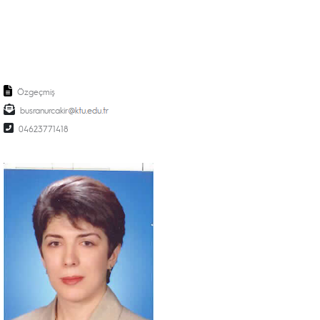
Özgeçmiş
busranurcakir
04623771418