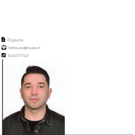
Özgeçmiş
fatihayan
04623771421