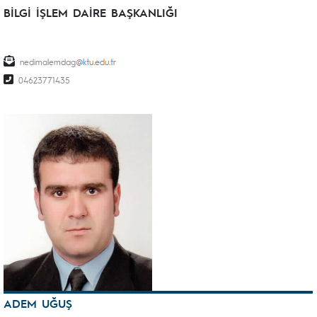
BİLGİ İŞLEM DAİRE BAŞKANLIĞI
nedimalemdag
04623771435
ADEM UĞUŞ