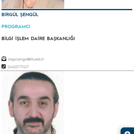
BİRGÜL ŞENGÜL
PROGRAMCI
BİLGİ İŞLEM DAİRE BAŞKANLIĞI
birgul.sengul
04623771417