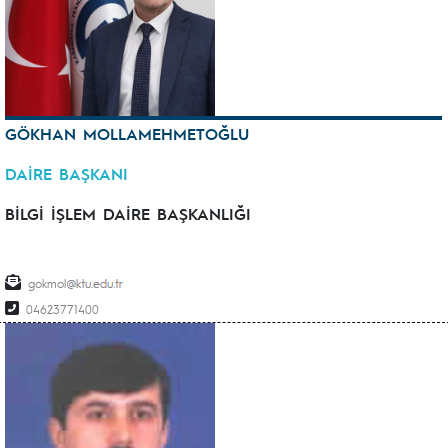
GÖKHAN MOLLAMEHMETOĞLU
DAİRE BAŞKANI
BİLGİ İŞLEM DAİRE BAŞKANLIĞI
gokmol
04623771400