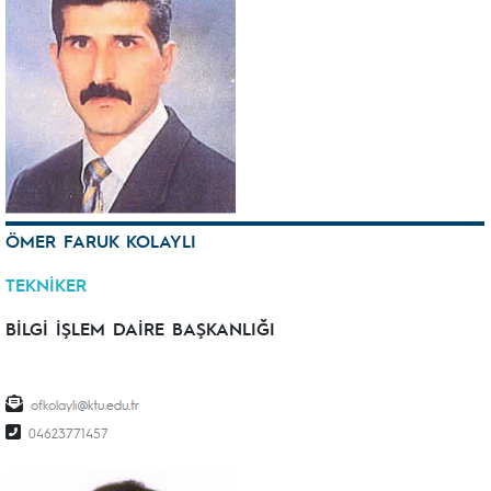
ÖMER FARUK KOLAYLI
TEKNİKER
BİLGİ İŞLEM DAİRE BAŞKANLIĞI
ofkolayli
04623771457