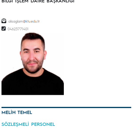
BİLGİ İŞLEM DAİRE BAŞKANLIĞI
alisaglam
04623771401
MELİH TEMEL
SÖZLEŞMELİ PERSONEL