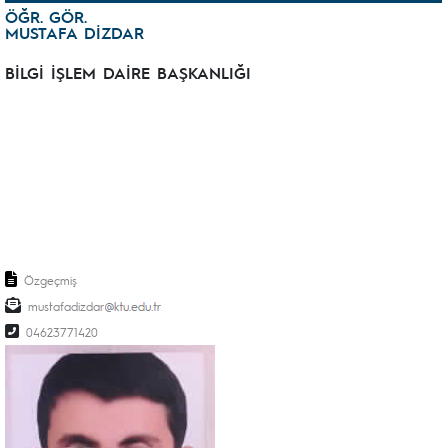
ÖĞR. GÖR.
MUSTAFA DİZDAR
BİLGİ İŞLEM DAİRE BAŞKANLIĞI
Özgeçmiş
mustafadizdar
04623771420