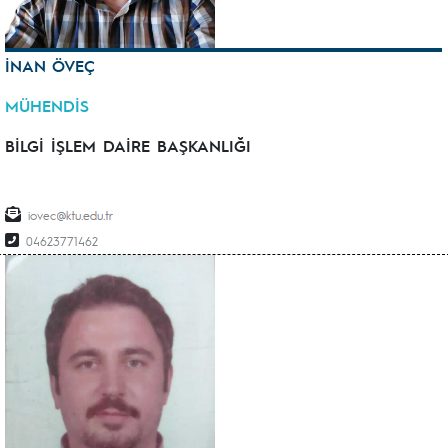
İNAN ÖVEÇ
MÜHENDİS
BİLGİ İŞLEM DAİRE BAŞKANLIĞI
iovec
04623771462