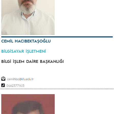
CEMİL HACIBEKTAŞOĞLU
BİLGİSAYAR İŞLETMENİ
BİLGİ İŞLEM DAİRE BAŞKANLIĞI
cemilhbo
04623771413