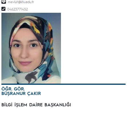
mevlut
04623771452
ÖĞR. GÖR.
BÜŞRANUR ÇAKIR
BİLGİ İŞLEM DAİRE BAŞKANLIĞI