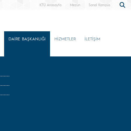
KTÜ Anasayfa
Mezun
Sanal Kampüs
DAİRE BAŞKANLIĞI
HİZMETLER
İLETİŞİM