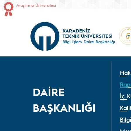
Araştırma Üniversitesi
KARADENİZ
TEKNİK ÜNİVERSİTESİ
Bilgi İşlem Daire Başkanlığı
Hak
Rap
DAİRE
İç K
BAŞKANLIĞI
Kali
Bilg