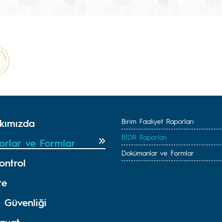
kımızda
Birim Faaliyet Raporları
BİDR Raporları
orlar ve Formlar
Dokümanlar ve Formlar
ontrol
te
i Güvenliği