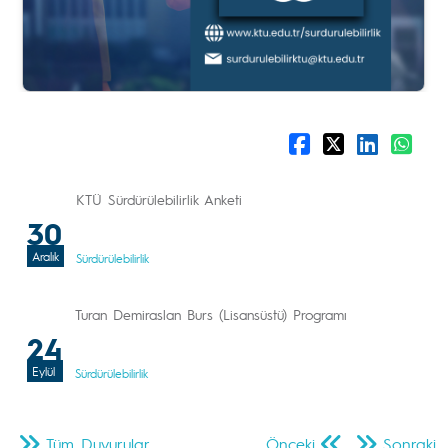
KTÜ Sürdürülebilirlik Anketi
30
Aralık
Sürdürülebilirlik
Turan Demiraslan Burs (Lisansüstü) Programı
24
Eylül
Sürdürülebilirlik
Tüm Duyurular
Önceki
Sonraki