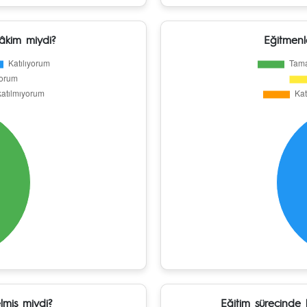
âkim miydi?
Eğitmenl
elmiş miydi?
Eğitim sürecinde k