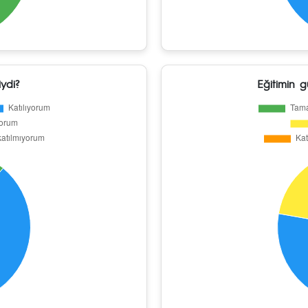
iydi?
Eğitimin 