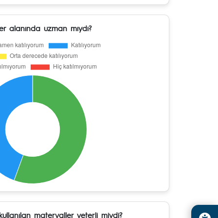
er alanında uzman mıydı?
ullanılan materyaller yeterli miydi?