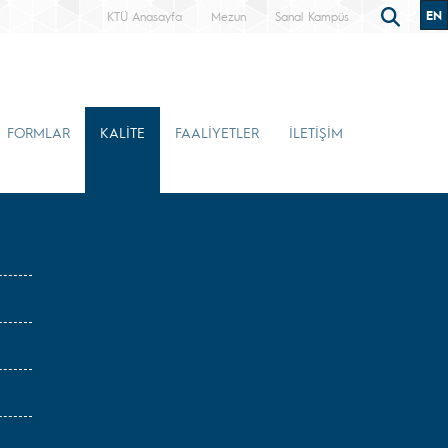
EN
KTÜ Anasayfa
Mezun
Sanal Kampüs
FORMLAR
KALİTE
FAALİYETLER
İLETİŞİM