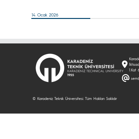
14 Ocak 2026
Karade
İktisa
1.Kat
sem@
© Karadeniz Teknik Üniversitesi. Tüm Hakları Saklıdır