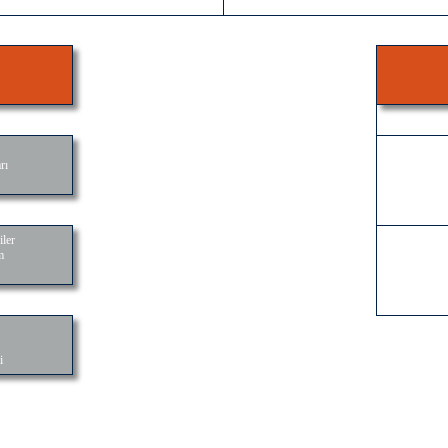
rı
iler
m
i