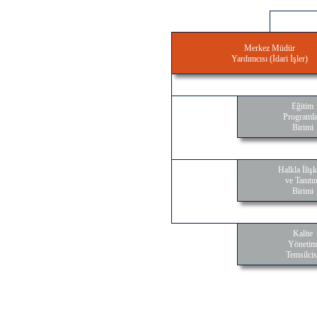
Merkez Müdür
Yardımcısı (İdari İşler)
Eğitim
Programla
Birimi
Halkla İlişk
ve Tanıtı
Birimi
Kalite
Yönetim
Temsilcis