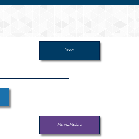
Rektör
Merkez Müdürü