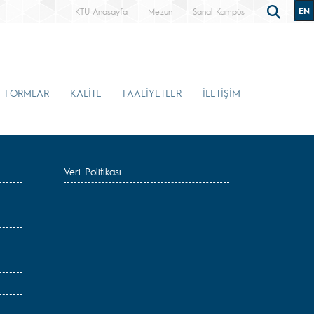
EN
KTÜ Anasayfa
Mezun
Sanal Kampüs
FORMLAR
KALİTE
FAALİYETLER
İLETİŞİM
Veri Politikası