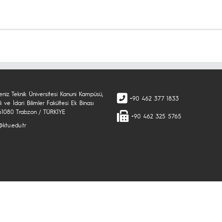
niz Teknik Üniversitesi Kanuni Kampüsü,
+90 462 377 1833
di ve İdari Bilimler Fakültesi Ek Binası
 61080 Trabzon / TÜRKİYE
+90 462 325 5765
ktu.edu.tr