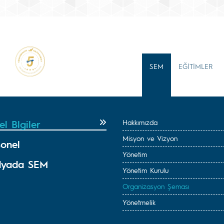
SEM
EĞİTİMLER
l Blgiler
Hakkımızda
Misyon ve Vizyon
sonel
Yönetim
yada SEM
Yönetim Kurulu
Organizasyon Şeması
Yönetmelik