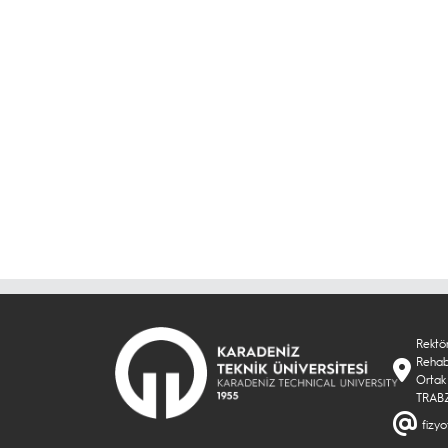
Rektör
Rehab
Ortak
TRAB
fizyo