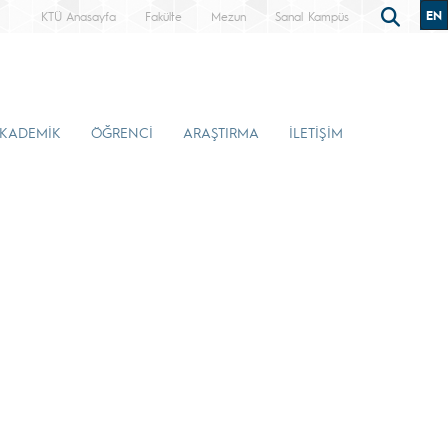
EN
KTÜ Anasayfa
Fakülte
Mezun
Sanal Kampüs
KADEMİK
ÖĞRENCİ
ARAŞTIRMA
İLETİŞİM