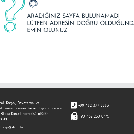
lük Karşısı, Fizyoterapi ve
+90 462 377 8863
ilitasyon Bölümü Beden Eğitimi Bölümü
 Binası Kanuni Kampüsü 61080
+90 462 230 0475
ZON
terapi@ktu.edu.tr