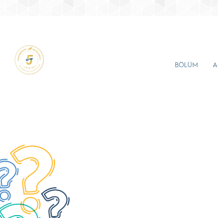
BÖLÜM
A