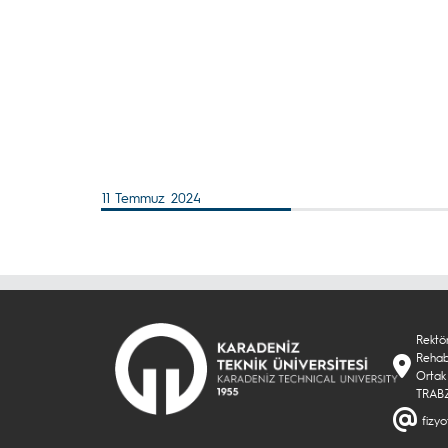
11 Temmuz 2024
Rektör
Rehab
Ortak
TRAB
fizyo