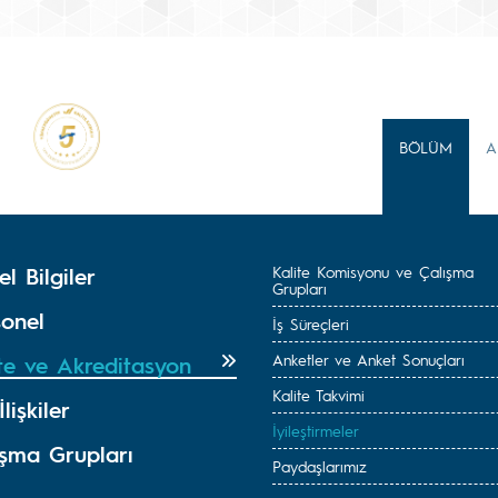
BÖLÜM
A
l Bilgiler
Kalite Komisyonu ve Çalışma
Grupları
sonel
İş Süreçleri
Anketler ve Anket Sonuçları
ite ve Akreditasyon
Kalite Takvimi
İlişkiler
İyileştirmeler
ışma Grupları
Paydaşlarımız