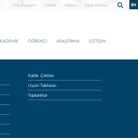
EN
KTÜ Anasayfa
Fakülte
Mezun
Sanal Kampüs
KADEMİK
ÖĞRENCİ
ARAŞTIRMA
İLETİŞİM
Kalite Çıktıları
Uyum Tabloları
Toplantılar