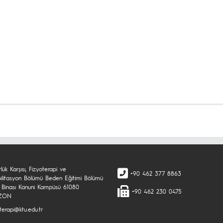
lük Karşısı, Fizyoterapi ve
+90 462 377 8863
ilitasyon Bölümü Beden Eğitimi Bölümü
 Binası Kanuni Kampüsü 61080
+90 462 230 0475
ZON
terapi@ktu.edu.tr