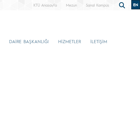
EN
KTÜ Anasayfa
Mezun
Sanal Kampüs
DAİRE BAŞKANLIĞI
HİZMETLER
İLETİŞİM