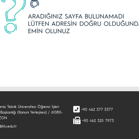
niz Teknik Üniversitesi Öğrenci İşleri
+90 462 377 3377
Başkanlığı (Kanuni Yerleşkesi) / 61080-
ZON
+90 462 325 7973
@ktu.edu.tr