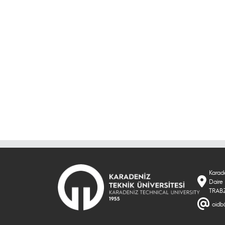
Karade
Daire 
TRAB
oidb