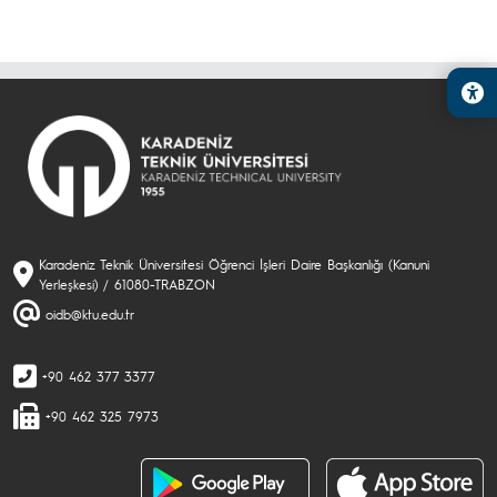
Karadeniz Teknik Üniversitesi Öğrenci İşleri Daire Başkanlığı (Kanuni
Yerleşkesi) / 61080-TRABZON
oidb@ktu.edu.tr
+90 462 377 3377
+90 462 325 7973