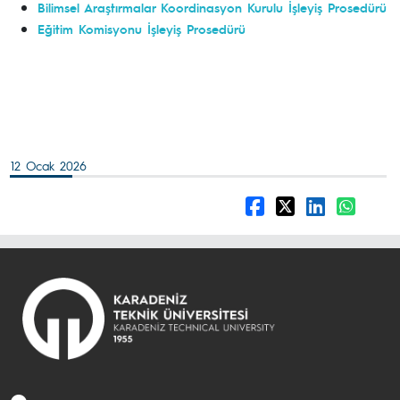
Bilimsel Araştırmalar Koordinasyon Kurulu İşleyiş Prosedürü
Eğitim Komisyonu İşleyiş Prosedürü
12 Ocak 2026