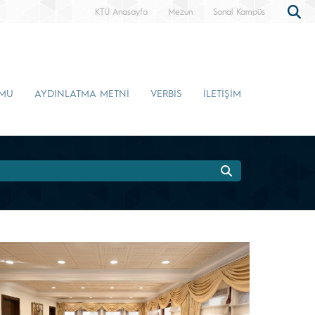
KTÜ Anasayfa
Mezun
Sanal Kampüs
RMU
AYDINLATMA METNİ
VERBİS
İLETİŞİM