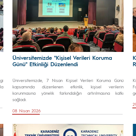
Üniversitemizde "Kişisel Verileri Koruma
K
Günü" Etkinliği Düzenlendi
R
gi
Üniversitemizde, 7 Nisan Kişisel Verileri Koruma Günü
K
la
kapsamında düzenlenen etkinlik, kişisel verilerin
F
korunmasına yönelik farkındalığın artırılmasına katkı
g
sağladı.
2
08 Nisan 2026