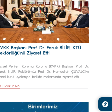
VKK Başkanı Prof. Dr. Faruk BİLİR, KTÜ
ektörlüğü'nü Ziyaret Etti
işisel Verileri Koruma Kurumu (KVKK) Başkanı Prof. Dr.
aruk BİLİR, Rektörümüz Prof. Dr. Hamdullah ÇUVALCI'yı
enel kurul üyeleriyle birlikte makamında ziyaret etti.
9 Ocak 2026