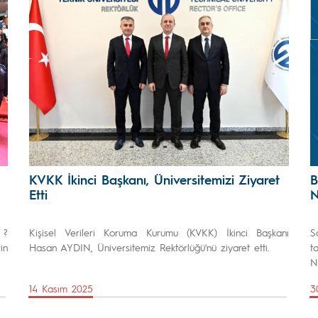
KVKK İkinci Başkanı, Üniversitemizi Ziyaret
B
Etti
N
 ?
Kişisel Verileri Koruma Kurumu (KVKK) İkinci Başkanı
S
in
Hasan AYDIN, Üniversitemiz Rektörlüğü'nü ziyaret etti.
t
N
14 Kasım 2025
3