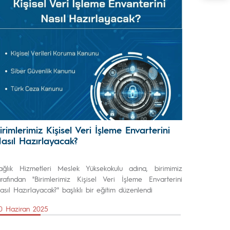
irimlerimiz Kişisel Veri İşleme Envarterini
asıl Hazırlayacak?
ağlık Hizmetleri Meslek Yüksekokulu adına, birimimiz
arafından "Birimlerimiz Kişisel Veri İşleme Envarterini
asıl Hazırlayacak?" başlıklı bir eğitim düzenlendi
0 Haziran 2025