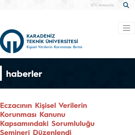
KTÜ Anasayfa
KARADENİZ
TEKNİK ÜNİVERSİTESİ
Kişisel Verilerin Korunması Birimi
haberler
Eczacının Kişisel Verilerin
Korunması Kanunu
Kapsamındaki Sorumluluğu
Semineri Düzenlendi