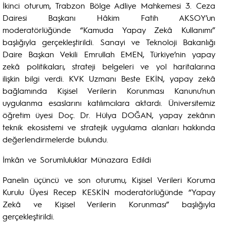
İkinci oturum, Trabzon Bölge Adliye Mahkemesi 3. Ceza
Dairesi Başkanı Hâkim Fatih AKSOY’un
moderatörlüğünde “Kamuda Yapay Zekâ Kullanımı”
başlığıyla gerçekleştirildi. Sanayi ve Teknoloji Bakanlığı
Daire Başkan Vekili Emrullah EMEN, Türkiye’nin yapay
zekâ politikaları, strateji belgeleri ve yol haritalarına
ilişkin bilgi verdi. KVK Uzmanı Beste EKİN, yapay zekâ
bağlamında Kişisel Verilerin Korunması Kanunu’nun
uygulanma esaslarını katılımcılara aktardı. Üniversitemiz
öğretim üyesi Doç. Dr. Hülya DOĞAN, yapay zekânın
teknik ekosistemi ve stratejik uygulama alanları hakkında
değerlendirmelerde bulundu.
İmkân ve Sorumluluklar Münazara Edildi
Panelin üçüncü ve son oturumu, Kişisel Verileri Koruma
Kurulu Üyesi Recep KESKİN moderatörlüğünde “Yapay
Zekâ ve Kişisel Verilerin Korunması” başlığıyla
gerçekleştirildi.