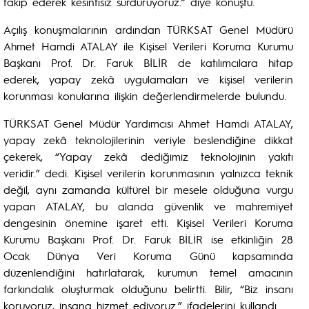
takip ederek kesintisiz sürdürüyoruz.” diye konuştu.
Açılış konuşmalarının ardından TÜRKSAT Genel Müdürü
Ahmet Hamdi ATALAY ile Kişisel Verileri Koruma Kurumu
Başkanı Prof. Dr. Faruk BİLİR de katılımcılara hitap
ederek, yapay zekâ uygulamaları ve kişisel verilerin
korunması konularına ilişkin değerlendirmelerde bulundu.
TÜRKSAT Genel Müdür Yardımcısı Ahmet Hamdi ATALAY,
yapay zekâ teknolojilerinin veriyle beslendiğine dikkat
çekerek, “Yapay zekâ dediğimiz teknolojinin yakıtı
veridir.” dedi. Kişisel verilerin korunmasının yalnızca teknik
değil, aynı zamanda kültürel bir mesele olduğuna vurgu
yapan ATALAY, bu alanda güvenlik ve mahremiyet
dengesinin önemine işaret etti. Kişisel Verileri Koruma
Kurumu Başkanı Prof. Dr. Faruk BİLİR ise etkinliğin 28
Ocak Dünya Veri Koruma Günü kapsamında
düzenlendiğini hatırlatarak, kurumun temel amacının
farkındalık oluşturmak olduğunu belirtti. Bilir, “Biz insanı
koruyoruz, insana hizmet ediyoruz.” ifadelerini kullandı.