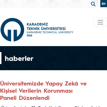
EN
haberler
Üniversitemizde Yapay Zekâ ve
Kişisel Verilerin Korunması
Paneli Düzenlendi