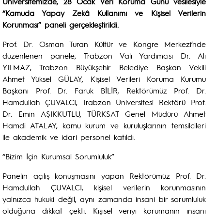
Üniversitemizde, 28 Ocak Veri Koruma Günü vesilesiyle
“Kamuda Yapay Zekâ Kullanımı ve Kişisel Verilerin
Korunması” paneli gerçekleştirildi.
Prof. Dr. Osman Turan Kültür ve Kongre Merkezi’nde
düzenlenen panele; Trabzon Vali Yardımcısı Dr. Ali
YILMAZ, Trabzon Büyükşehir Belediye Başkan Vekili
Ahmet Yüksel GÜLAY, Kişisel Verileri Koruma Kurumu
Başkanı Prof. Dr. Faruk BİLİR, Rektörümüz Prof. Dr.
Hamdullah ÇUVALCI, Trabzon Üniversitesi Rektörü Prof.
Dr. Emin AŞIKKUTLU, TÜRKSAT Genel Müdürü Ahmet
Hamdi ATALAY, kamu kurum ve kuruluşlarının temsilcileri
ile akademik ve idari personel katıldı.
“Bizim İçin Kurumsal Sorumluluk”
Panelin açılış konuşmasını yapan Rektörümüz Prof. Dr.
Hamdullah ÇUVALCI, kişisel verilerin korunmasının
yalnızca hukuki değil, aynı zamanda insani bir sorumluluk
olduğuna dikkat çekti. Kişisel veriyi korumanın insanı