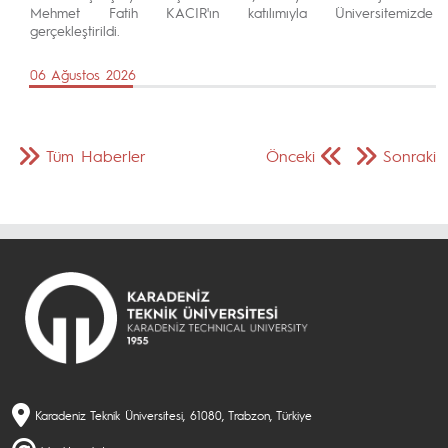
Mehmet Fatih KACIR'ın katılımıyla Üniversitemizde
gerçekleştirildi.
06 Ağustos 2026
Tüm Haberler
Önceki
Sonraki
Karadeniz Teknik Üniversitesi, 61080, Trabzon, Türkiye