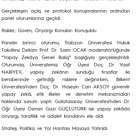
Gerçekleşen açılış ve protokol konuşmalarının ardından
panel oturumlarına geçildi.
Riskler, Güven, Önyargı Konuları Konuşuldu
Panelin birinci oturumu, Trabzon Üniversitesi Hukuk
Fakültesi Dekanı Prof. Dr. Saim OCAK moderatörlüğünde
“Yapay Zekâya Genel Bakış” başlığıyla gerçekleştirildi.
Oturumda, Üniversitemiz Öğr. Üyesi Doç. Dr. Vasif
NABİYEV, yapay zekânın sunduğu fırsatlar ile
beraberinde getirdiği risklere değinirken, Bilkent
Üniversitesi’nden Doç. Dr. Hüseyin Can AKSOY güvenilir
yapay zekâ, etik ilkeler ve denetim mekanizmaları
hakkında sunum yaptı. Galatasaray Üniversitesi’nden Dr.
Öğr. Üyesi Osman Gazi GÜÇLÜTÜRK ise yapay zekâda
önyargı, taraflılık ve adalet konularını ele aldı.
Strateji, Politika ve Yol Haritası Masaya Yatırıldı