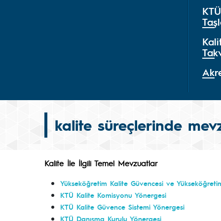
KTÜ
Taşl
Kal
Tak
Akre
kalite süreçlerinde mev
Kalite İle İlgili Temel Mevzuatlar
Yükseköğretim Kalite Güvencesi ve Yükseköğretim
KTÜ Kalite Komisyonu Yönergesi
KTÜ Kalite Güvence Sistemi Yönergesi
KTÜ Danışma Kurulu Yönergesi