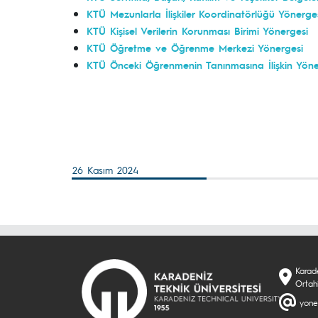
KTÜ Mezunlarla İlişkiler Koordinatörlüğü Yönerge
KTÜ Kişisel Verilerin Korunması Birimi Yönergesi
KTÜ Öğretme ve Öğrenme Merkezi Yönergesi
KTÜ Önceki Öğrenmenin Tanınmasına İlişkin Yö
26 Kasım 2024
Karade
Ortah
yone