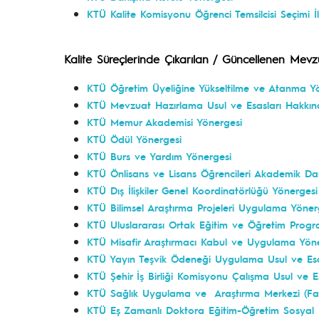
KTÜ Kalite Komisyonu Öğrenci Temsilcisi Seçimi İl
Kalite Süreçlerinde Çıkarılan / Güncellenen Mevz
KTÜ Öğretim Üyeliğine Yükseltilme ve Atanma Y
KTÜ Mevzuat Hazırlama Usul ve Esasları Hakkı
KTÜ Memur Akademisi Yönergesi
KTÜ Ödül Yönergesi
KTÜ Burs ve Yardım Yönergesi
KTÜ Önlisans ve Lisans Öğrencileri Akademik Da
KTÜ Dış İlişkiler Genel Koordinatörlüğü Yönergesi
KTÜ Bilimsel Araştırma Projeleri Uygulama Yöner
KTÜ Uluslararası Ortak Eğitim ve Öğretim Progr
KTÜ Misafir Araştırmacı Kabul ve Uygulama Yön
KTÜ Yayın Teşvik Ödeneği Uygulama Usul ve Esa
KTÜ Şehir İş Birliği Komisyonu Çalışma Usul ve E
KTÜ Sağlık Uygulama ve Araştırma Merkezi (Far
KTÜ Eş Zamanlı Doktora Eğitim-Öğretim Sosyal 