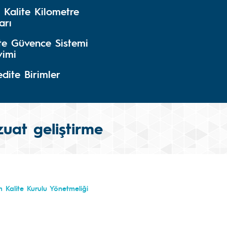
 Kalite Kilometre
arı
ite Güvence Sistemi
vimi
dite Birimler
zuat geliştirme
 Kalite Kurulu Yönetmeliği