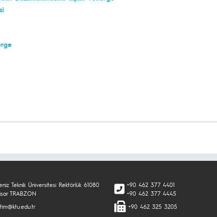
si
nerge
niz Teknik Üniversitesi Rektörlük 61080
+90 462 377 4401
isar TRABZON
+90 462 377 4445
tim@ktu.edu.tr
+90 462 325 3205