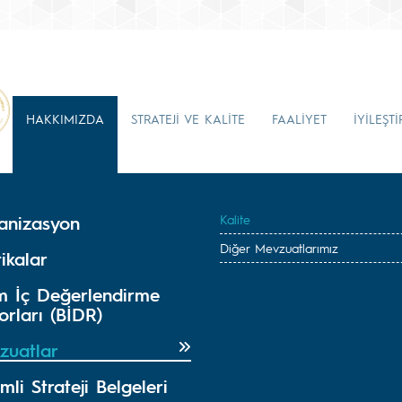
HAKKIMIZDA
STRATEJİ VE KALİTE
FAALİYET
İYİLEŞT
anizasyon
Kalite
Diğer Mevzuatlarımız
tikalar
im İç Değerlendirme
rları (BİDR)
zuatlar
li Strateji Belgeleri