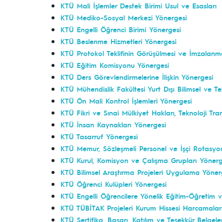
KTÜ Mali İşlemler Destek Birimi Usul ve Esasları
KTÜ Mediko-Sosyal Merkezi Yönergesi
KTÜ Engelli Öğrenci Birimi Yönergesi
KTÜ Beslenme Hizmetleri Yönergesi
KTÜ Protokol Teklifinin Görüşülmesi ve İmzalanm
KTÜ Eğitim Komisyonu Yönergesi
KTÜ Ders Görevlendirmelerine İlişkin Yönergesi
KTÜ Mühendislik Fakültesi Yurt Dışı Bilimsel ve Te
KTÜ Ön Mali Kontrol İşlemleri Yönergesi
KTÜ Fikri ve Sınai Mülkiyet Hakları, Teknoloji Tr
KTÜ İnsan Kaynakları Yönergesi
KTÜ Tasarruf Yönergesi
KTÜ Memur, Sözleşmeli Personel ve İşçi Rotasyo
KTÜ Kurul, Komisyon ve Çalışma Grupları Yönerg
KTÜ Bilimsel Araştırma Projeleri Uygulama Yöner
KTÜ Öğrenci Kulüpleri Yönergesi
KTÜ Engelli Öğrencilere Yönelik Eğitim-Öğretim v
KTÜ TÜBİTAK Projeleri Kurum Hissesi Harcamaların
KTÜ Sertifika, Başarı, Katılım ve Teşekkür Belgel