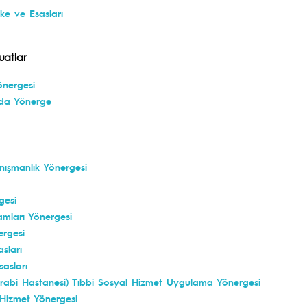
ke ve Esasları
uatlar
önergesi
nda Yönerge
nışmanlık Yönergesi
gesi
amları Yönergesi
ergesi
sları
sasları
abi Hastanesi) Tıbbi Sosyal Hizmet Uygulama Yönergesi
Hizmet Yönergesi