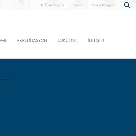
KTÜ Anasayfa
Mezun
Sanal Kampüs
İRME
AKREDİTASYON
DOKÜMAN
İLETİŞİM