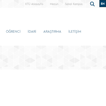
EN
KTÜ Anasayfa
Mezun
Sanal Kampüs
ÖĞRENCİ
İDARİ
ARAŞTIRMA
İLETİŞİM