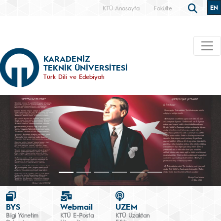
EN
KTÜ Anasayfa
Fakülte
KARADENİZ
TEKNİK ÜNİVERSİTESİ
Türk Dili ve Edebiyatı
BYS
Webmail
UZEM
Bilgi Yönetim
KTÜ E-Posta
KTÜ Uzaktan