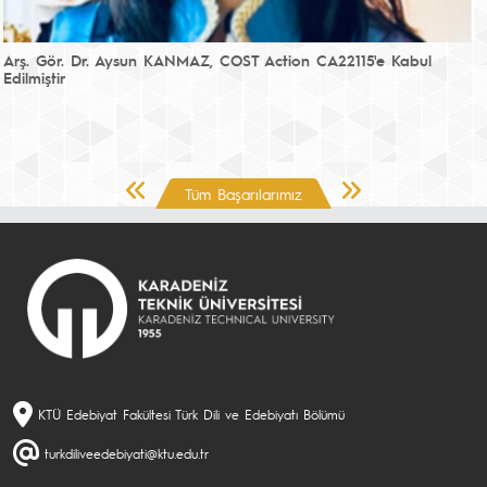
Arş. Gör. Dr. Aysun KANMAZ, COST Action CA22115'e Kabul
Edilmiştir
Önceki Sayfa
Sonraki Sayfa
Tüm Başarılarımız
KTÜ Edebiyat Fakültesi Türk Dili ve Edebiyatı Bölümü
turkdiliveedebiyati@ktu.edu.tr