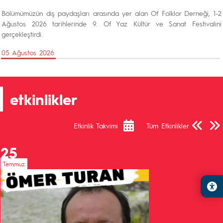
Bölümümüzün dış paydaşları arasında yer alan Of Folklor Derneği, 1-2
Ağustos 2026 tarihlerinde 9. Of Yaz Kültür ve Sanat Festivalini
gerçekleştirdi.
05 Ağustos 2026
etkinlikler
Önceki Sa
Sonra
Etkinlik Takvimi
Tüm Etkinlikler
25
Temmuz