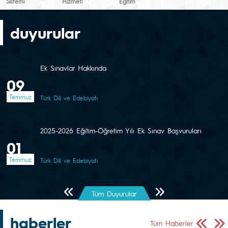
Sistemi
Hizmeti
Eğitim
duyurular
Ek Sınavlar Hakkında
09
Temmuz
Türk Dili ve Edebiyatı
2025-2026 Eğitim-Öğretim Yılı Ek Sınav Başvuruları
01
Temmuz
Türk Dili ve Edebiyatı
Önceki Sayfa
Sonraki Sayfa
Tüm Duyurular
haberler
Önceki Sa
Sonr
Tüm Haberler