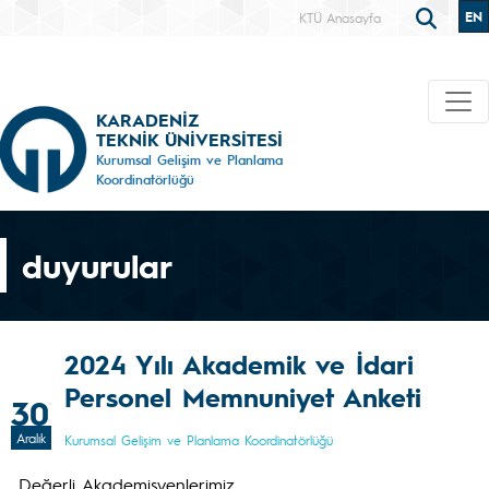
EN
KTÜ Anasayfa
KARADENİZ
TEKNİK ÜNİVERSİTESİ
Kurumsal Gelişim ve Planlama
Koordinatörlüğü
duyurular
2024 Yılı Akademik ve İdari
Personel Memnuniyet Anketi
30
Aralık
Kurumsal Gelişim ve Planlama Koordinatörlüğü
Değerli Akademisyenlerimiz,