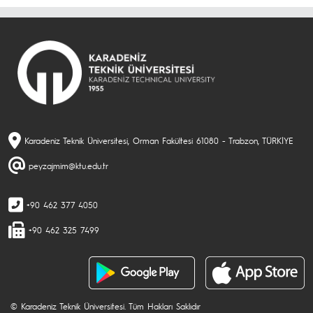
Karadeniz Teknik Üniversitesi, Orman Fakültesi 61080 - Trabzon, TÜRKİYE
peyzajmim@ktu.edu.tr
+90 462 377 4050
+90 462 325 7499
© Karadeniz Teknik Üniversitesi. Tüm Hakları Saklıdır