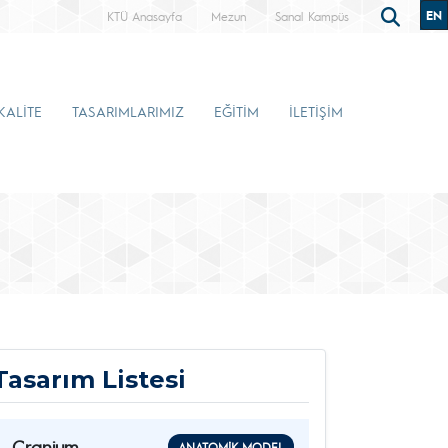
EN
KTÜ Anasayfa
Mezun
Sanal Kampüs
KALİTE
TASARIMLARIMIZ
EĞİTİM
İLETİŞİM
Tasarım Listesi
Cranium
ANATOMIK MODEL