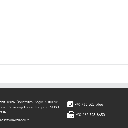
niz Teknik Üniversitesi Sağlık, Kültür ve
+90 462 325 3166
Daire Başkanlığı Kanuni Kampüsü 61080
ZON
+90 462 325 8430
kososyal@ktu.edu.tr