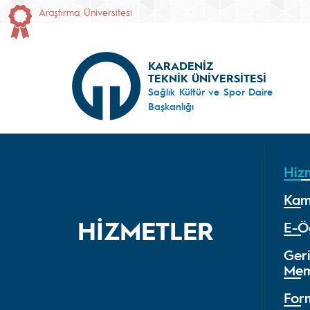
Araştırma Üniversitesi
KARADENİZ
TEKNİK ÜNİVERSİTESİ
Sağlık Kültür ve Spor Daire
Başkanlığı
Hiz
Kam
HİZMETLER
E-Ö
Geri
Mem
For