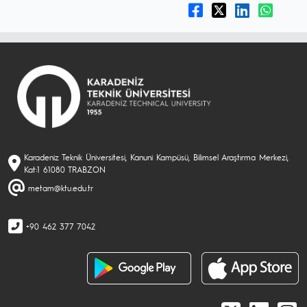
Karadeniz Teknik Üniversitesi, Kanuni Kampüsü, Bilimsel Araştırma Merkezi,
Kat:1 61080 TRABZON
metam@ktu.edu.tr
+90 462 377 7042