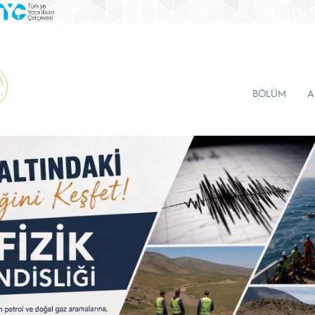
BÖLÜM
A