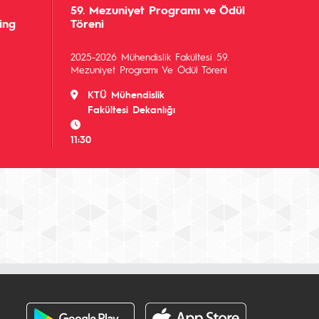
59. Mezuniyet Programı ve Ödül
ing
Töreni
2025-2026 Mühendislik Fakültesi 59.
Mezuniyet Programı Ve Ödül Töreni
KTÜ Mühendislik
Fakültesi Dekanlığı
11:30