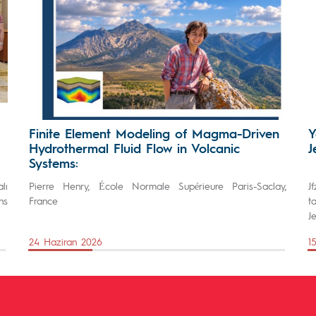
Finite Element Modeling of Magma-Driven
Y
Hydrothermal Fluid Flow in Volcanic
J
Systems:
lı
Pierre Henry, École Normale Supérieure Paris-Saclay,
J
ns
France
t
J
24 Haziran 2026
1