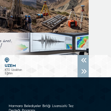
UZEM
KTÜ Uzaktan
Eğitim
Marmara Belediyeler Birliği Lisansüstü Tez
Desteği Programı