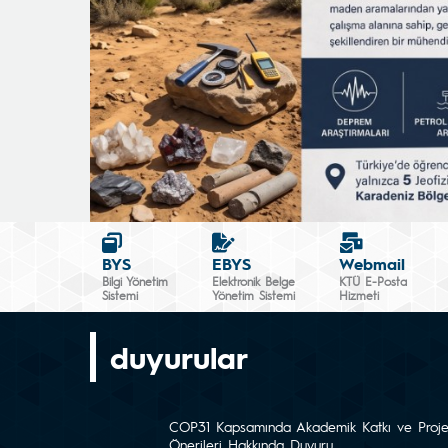
BYS
EBYS
Webmail
Bilgi Yönetim
Elektronik Belge
KTÜ E-Posta
Sistemi
Yönetim Sistemi
Hizmeti
duyurular
COP31 Kapsamında Akademik Katkı ve Proj
Önerileri Hakkında Duyuru