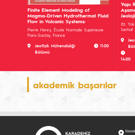
Yapı 
Finite Element Modeling of
Aşamal
Magma-Driven Hydrothermal Fluid
Jeoloj
Flow in Volcanic Systems:
Jfz. Yü
Serha
Pierre Henry, École Normale Supérieure
Paris-Saclay, France
Jeo
Jeofizik Mühendisliği
11:00
Bö
Bölümü
14:00
akademik başarılar
Karad