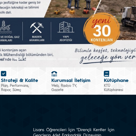
Strateji & Kalite
Kurumsal İletişim
Kütüphane
Plan, Performans,
Web, Radyo TV,
KTÜ
Rapor, Süreç
Gazete
Kütüphanesi
e
Lisans Öğrencileri İçin "Dirençli Kentler İçin
Gençlerin Afet Farkındalık Düzeyinin