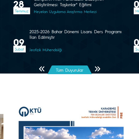
28
Geliştirilmesi: Taşkınlar" Eğitimi
Temmuz
Ma
Heyelan Uygulama Araştırma Merkezi
2025-2026 Bahar Dönemi Lisans Ders Programı
İlan Edilmiştir
09
Şubat
Şu
Jeofizik Mühendisliği
Önceki Sayfa
Sonraki Sayfa
Tüm Duyurular