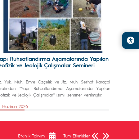
apı Ruhsatlandırma Aşamalarında Yapılan
eofizik ve Jeolojik Çalışmalar Semineri
fz. Yük. Müh. Emre Özçelik ve Jfz. Müh. Serhat Karaçal
arafından ''Yapı Ruhsatlandırma Aşamalarında Yapılan
eofizik ve Jeolojik Çalışmalar" isimli seminer verilmiştir.
5 Haziran 2026
Önceki Sayfa
Sonraki Sayfa
Etkinlik Takvimi
Tüm Etkinlikler