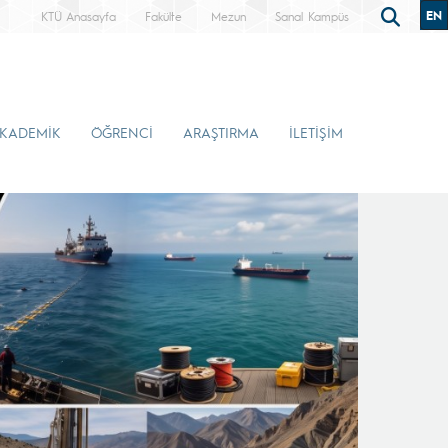
EN
KTÜ Anasayfa
Fakülte
Mezun
Sanal Kampüs
KADEMİK
ÖĞRENCİ
ARAŞTIRMA
İLETİŞİM