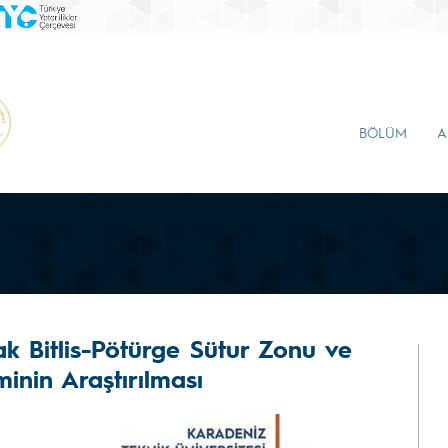
BÖLÜM
A
rak Bitlis-Pötürge Sütur Zonu ve
inin Araştırılması