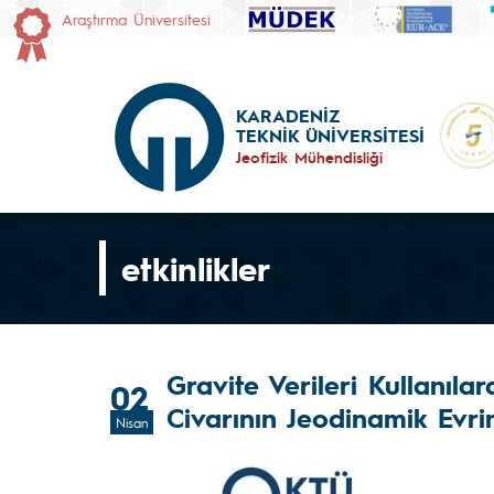
Araştırma Üniversitesi
KARADENİZ
TEKNİK ÜNİVERSİTESİ
Jeofizik Mühendisliği
etkinlikler
Gravite Verileri Kullanıla
02
Civarının Jeodinamik Evrim
Nisan