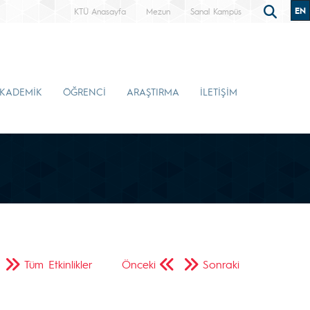
EN
KTÜ Anasayfa
Mezun
Sanal Kampüs
KADEMİK
ÖĞRENCİ
ARAŞTIRMA
İLETİŞİM
Tüm Etkinlikler
Önceki
Sonraki