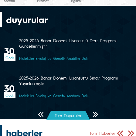
Sistemi
Hizmeti
Eğitim
duyurular
2025-2026 Bahar Dönemi Lisansüstü Ders Programı
Güncellenmiştir
30
Ocak
Moleküler Biyoloji ve Genetik Anabilim Dalı
2025-2026 Bahar Dönemi Lisansüstü Sınav Programı
Yayınlanmıştır
30
Ocak
Moleküler Biyoloji ve Genetik Anabilim Dalı
Önceki Sayfa
Sonraki Sayfa
Tüm Duyurular
haberler
Önceki Sa
Sonr
Tüm Haberler