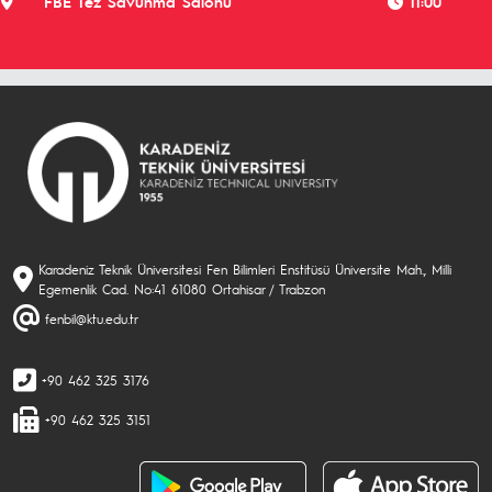
FBE Tez Savunma Salonu
11:00
Karadeniz Teknik Üniversitesi Fen Bilimleri Enstitüsü Üniversite Mah., Milli
Egemenlik Cad. No:41 61080 Ortahisar / Trabzon
fenbil@ktu.edu.tr
+90 462 325 3176
+90 462 325 3151