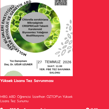
Yüksek Lisans Tez Savunması
MBG ABD Öğrencisi İzzethan ÖZTOP'un Yüksek
Lisans Tez Sunumu