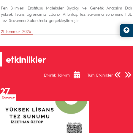
Fen Bilimleri Enstitüsü Moleküler Biyoloji ve Genetik Anabilim Dalı
yüksek lisans öğrencimiz Edanur Altuntaş, tez savunma sunumunu FBE
Tez Savunma Salonu'nda gerçekleştirmiştir.
21 Temmuz 2026
etkinlikler
Önceki Sa
Sonra
Etkinlik Takvimi
Tüm Etkinlikler
27
Temmuz