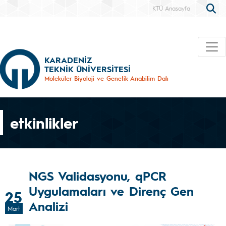
KTÜ Anasayfa
KARADENİZ
TEKNİK ÜNİVERSİTESİ
Moleküler Biyoloji ve Genetik Anabilim Dalı
etkinlikler
NGS Validasyonu, qPCR
Uygulamaları ve Direnç Gen
25
Analizi
Mart