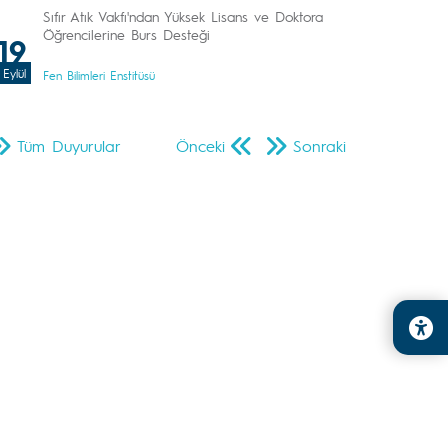
Sıfır Atık Vakfı'ndan Yüksek Lisans ve Doktora
Öğrencilerine Burs Desteği
19
Eylül
Fen Bilimleri Enstitüsü
Tüm Duyurular
Önceki
Sonraki