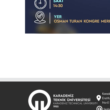
Karade
Enstit
No:41
fenbi