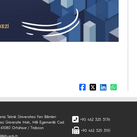
niz Teknik Üniversitesi Fen Bilimleri
+90 462 325 3176
üsü Üniversite Mah., Milli Egemenlik Cad.
 61080 Ortahisar / Trabzon
+90 462 325 3151
l@ktu.edu.tr