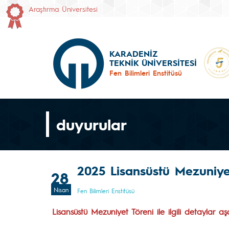
Araştırma Üniversitesi
KARADENİZ
TEKNİK ÜNİVERSİTESİ
Fen Bilimleri Enstitüsü
duyurular
2025 Lisansüstü Mezuniyet
28
Nisan
Fen Bilimleri Enstitüsü
Lisansüstü Mezuniyet Töreni ile ilgili detaylar 