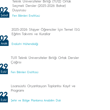
Teknik Üniversiteler Birliği (TU12) Ortak
Seçmeli Dersler (2025-2026 Bahar)
02
Duyurusu
Şubat
Fen Bilimleri Enstitüsü
2025-2026 Stajyer Öğrenciler İçin Temel İSG
Eğitim Takvimi ve Kurallar
02
Aralık
Endüstri Mühendisliği
TU11 Teknik Üniversiteler Birliği Ortak Dersler
Çağrısı
29
Eylül
Fen Bilimleri Enstitüsü
Lisansüstü Oryantasyon Toplantısı Kayıt ve
Programı
22
Eylül
Şehir ve Bölge Planlama Anabilim Dalı