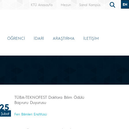
EN
KTÜ Anasayfa
Mezun
Sanal Kampüs
ÖĞRENCİ
İDARİ
ARAŞTIRMA
İLETİŞİM
TÜBA-TEKNOFEST Doktora Bilim Ödülü
Başvuru Duyurusu
25
Şubat
Fen Bilimleri Enstitüsü