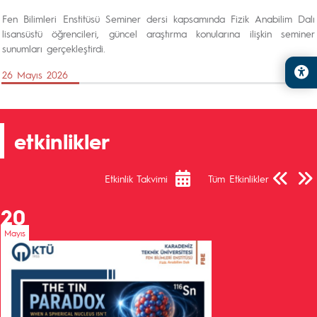
Fen Bilimleri Enstitüsü Seminer dersi kapsamında Fizik Anabilim Dalı
lisansüstü öğrencileri, güncel araştırma konularına ilişkin seminer
sunumları gerçekleştirdi.
26 Mayıs 2026
etkinlikler
Önceki Sa
Sonra
Etkinlik Takvimi
Tüm Etkinlikler
20
Mayıs