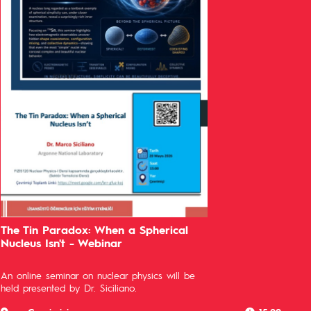
The Tin Paradox: When a Spherical
Nucleus Isn't - Webinar
An online seminar on nuclear physics will be
held presented by Dr. Siciliano.