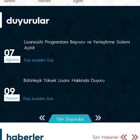
Sistemi
Hizmeti
Eğitim
duyurular
Lisansüstü Programlara Başvuru ve Yerleştirme Sistemi
Açıldı
07
Ağustos
Fizik Anabilim Dalı
Bütünleşik Yüksek Lisans Hakkında Duyuru
09
Haziran
Fizik Anabilim Dalı
Önceki Sayfa
Sonraki Sayfa
Tüm Duyurular
haberler
Önceki Sa
Sonr
Tüm Haberler