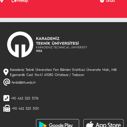
Çevrimiçi
15:00
Karadeniz Teknik Üniversitesi Fen Bilimleri Enstitüsü Üniversite Mah., Milli
Egemenlik Cad. No:41 61080 Ortahisar / Trabzon
fenbil@ktu.edu.tr
+90 462 325 3176
+90 462 325 3151