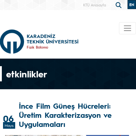
EN
KTÜ Anasayfa
KARADENİZ
TEKNİK ÜNİVERSİTESİ
Fizik Bölümü
etkinlikler
İnce Film Güneş Hücreleri:
Üretim Karakterizasyon ve
06
Uygulamaları
Mayıs