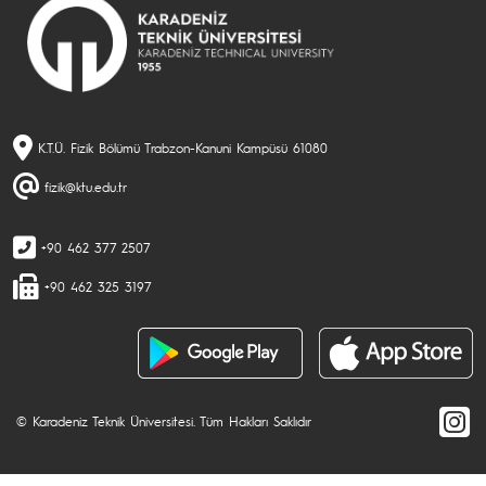
K.T.Ü. Fizik Bölümü Trabzon-Kanuni Kampüsü 61080
fizik@ktu.edu.tr
+90 462 377 2507
+90 462 325 3197
© Karadeniz Teknik Üniversitesi. Tüm Hakları Saklıdır